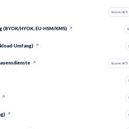
Score: 4/5
↗
ung (BYOK/HYOK, EU-HSM/KMS)
S
↗
rkload-Umfang)
↗
rauensdienste
Score: 4/5
↗
↗
ng)