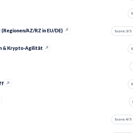
S
↗
(Regionen/AZ/RZ in EU/DE)
Score: 3/5
↗
 & Krypto-Agilität
S
↗
ff
S
↗
Score: 4/5