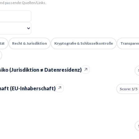
und passende Quellen/Links.
tät
Recht & Jurisdiktion
Kryptografie & Schlüsselkontrolle
Transparen
↗
iko (Jurisdiktion ≠ Datenresidenz)
↗
aft (EU-Inhaberschaft)
Score: 1/5