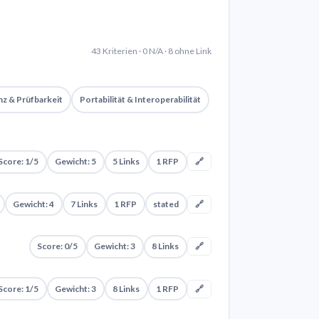
43 Kriterien · 0 N/A · 8 ohne Link
z & Prüfbarkeit
Portabilität & Interoperabilität
Score: 1/5
Gewicht: 5
5 Links
1 RFP
🔗
Gewicht: 4
7 Links
1 RFP
stated
🔗
Score: 0/5
Gewicht: 3
8 Links
🔗
Score: 1/5
Gewicht: 3
8 Links
1 RFP
🔗