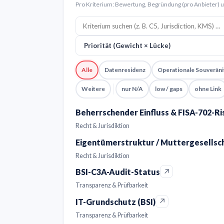
Pro Kriterium: Bewertung, Begründung (pro Anbieter) 
Alle
Datenresidenz
Operationale Souveräni
Weitere
nur N/A
low / gaps
ohne Link
Beherrschender Einfluss & FISA-702-Ris
Recht & Jurisdiktion
Eigentümerstruktur / Muttergesellsch
Recht & Jurisdiktion
↗
BSI-C3A-Audit-Status
Transparenz & Prüfbarkeit
↗
IT-Grundschutz (BSI)
Transparenz & Prüfbarkeit