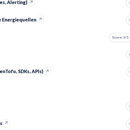
↗
s, Alerting)
↗
 Energiequellen
Score: 5/5
↗
enTofu, SDKs, APIs)
↗
s