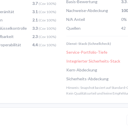
Basis‑Bewertung
3.3
3.7
(Cov 100%)
Nachweise‑Abdeckung
10
eränität
3.1
(Cov 100%)
N/A Anteil
0%
on
2.1
(Cov 100%)
lüsselkontrolle
3.3
Quellen
42
(Cov 100%)
fbarkeit
2.3
(Cov 100%)
Dienst-Stack (Schnellcheck)
roperabilität
4.4
(Cov 100%)
Service-Portfolio-Tiefe
Integrierter Sicherheits-Stack
Kern-Abdeckung
Sicherheits-Abdeckung
Hinweis: Snapshot basiert auf Standard‑
Kein Qualitätsurteil und keine Empfehlu