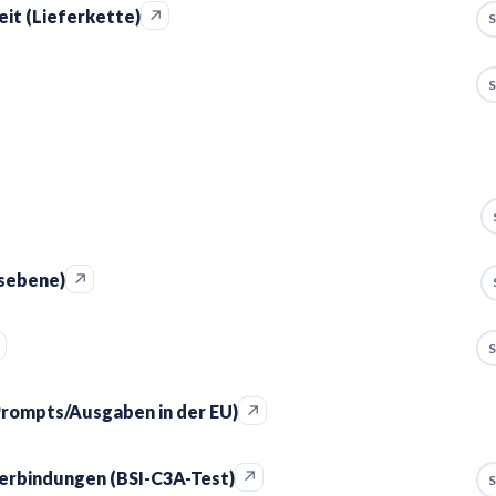
↗
it (Lieferkette)
S
S
↗
gsebene)
↗
S
↗
Prompts/Ausgaben in der EU)
↗
erbindungen (BSI-C3A-Test)
S