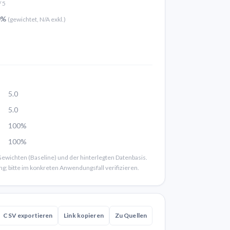
/ 5
0%
(gewichtet, N/A exkl.)
5.0
5.0
100%
100%
Gewichten (Baseline) und der hinterlegten Datenbasis.
ng; bitte im konkreten Anwendungsfall verifizieren.
CSV exportieren
Link kopieren
Zu Quellen