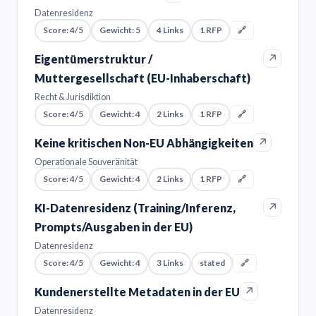
Datenresidenz
Score: 4/5
Gewicht: 5
4 Links
1 RFP
🔗
↗
Eigentümerstruktur /
Muttergesellschaft (EU-Inhaberschaft)
Recht & Jurisdiktion
Score: 4/5
Gewicht: 4
2 Links
1 RFP
🔗
↗
Keine kritischen Non-EU Abhängigkeiten
Operationale Souveränität
Score: 4/5
Gewicht: 4
2 Links
1 RFP
🔗
↗
KI-Datenresidenz (Training/Inferenz,
Prompts/Ausgaben in der EU)
Datenresidenz
Score: 4/5
Gewicht: 4
3 Links
stated
🔗
↗
Kundenerstellte Metadaten in der EU
Datenresidenz