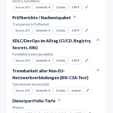
Recht & Jurisdiktion
Score: 3/5
Gewicht: 4
2 Links
1 RFP
🔗
↗
Prüfberichte / Nachweispaket
Transparenz & Prüfbarkeit
Score: 3/5
Gewicht: 4
3 Links
1 RFP
🔗
↗
SDLC/DevOps im Alltag (CI/CD, Registry,
Secrets, K8s)
Portabilität & Interoperabilität
Score: 3/5
Gewicht: 4
3 Links
1 RFP
🔗
↗
Trennbarkeit aller Non-EU-
Netzwerkverbindungen (BSI-C3A-Test)
Operationale Souveränität
Score: 3/5
Gewicht: 4
4 Links
stated
🔗
↗
Dienstportfolio-Tiefe
Weitere