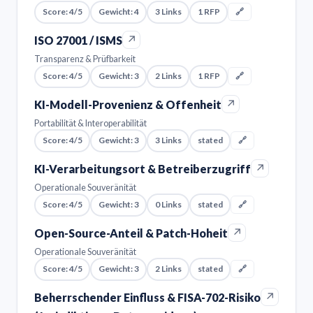
Score: 4/5
Gewicht: 4
3 Links
1 RFP
🔗
↗
ISO 27001 / ISMS
Transparenz & Prüfbarkeit
Score: 4/5
Gewicht: 3
2 Links
1 RFP
🔗
↗
KI-Modell-Provenienz & Offenheit
Portabilität & Interoperabilität
Score: 4/5
Gewicht: 3
3 Links
stated
🔗
↗
KI-Verarbeitungsort & Betreiberzugriff
Operationale Souveränität
Score: 4/5
Gewicht: 3
0 Links
stated
🔗
↗
Open-Source-Anteil & Patch-Hoheit
Operationale Souveränität
Score: 4/5
Gewicht: 3
2 Links
stated
🔗
↗
Beherrschender Einfluss & FISA-702-Risiko