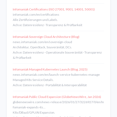
Infomaniak Certifications (ISO 27001, 9001, 14001, 50001)
infomaniak.com/en/certifications
Alle Zertifizierungen und Labels.
Achse: Datenresidenz · Transparenz & Prüfbarkeit
Infomaniak Sovereign Cloud Architecture (Blog)
news.infomaniak.com/en/sovereign-cloud
Architektur, OpenStack, Souveränität, DCs.
Achse: Datenresidenz · Operationale Souveränität · Transparenz
& Prüfbarkeit
Infomaniak Managed Kubernetes Launch (Blog, 2025)
news.infomaniak.com/en/launch-service-kubernetes-manage
Managed K8s Service Details.
Achse: Datenresidenz · Portabilität & Interoperabilität
Infomaniak Public Cloud Expansion (GlobeNewsWire, Jan 2026)
globenewswire.com/news-release/2026/01/27/3226927/0/en/In
fomaniak-expands-its…
K8s/DBaaS/GPU/AI Expansion.