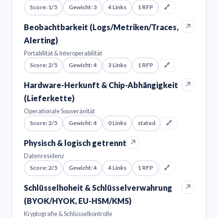
Score: 1/5
Gewicht: 3
4 Links
1 RFP
🔗
↗
Beobachtbarkeit (Logs/Metriken/Traces,
Alerting)
Portabilität & Interoperabilität
Score: 2/5
Gewicht: 4
3 Links
1 RFP
🔗
↗
Hardware-Herkunft & Chip-Abhängigkeit
(Lieferkette)
Operationale Souveränität
Score: 2/5
Gewicht: 4
0 Links
stated
🔗
↗
Physisch & logisch getrennt
Datenresidenz
Score: 2/5
Gewicht: 4
4 Links
1 RFP
🔗
↗
Schlüsselhoheit & Schlüsselverwahrung
(BYOK/HYOK, EU-HSM/KMS)
Kryptografie & Schlüsselkontrolle