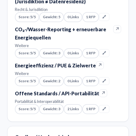
(Jurisdiktion ≠ Datenresidenz)
Recht & Jurisdiktion
Score: 5/5
Gewicht: 5
0 Links
1 RFP
🔗
↗
CO₂-/Wasser-Reporting + erneuerbare
Energiequellen
Weitere
Score: 5/5
Gewicht: 3
0 Links
1 RFP
🔗
↗
Energieeffizienz / PUE & Zielwerte
Weitere
Score: 5/5
Gewicht: 2
0 Links
1 RFP
🔗
↗
Offene Standards / API-Portabilität
Portabilität & Interoperabilität
Score: 5/5
Gewicht: 3
2 Links
1 RFP
🔗