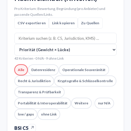
Pro Kriterium: Bewertung, Begründung (pro Anbieter) und
passende Quellen/Links.
CSV exportieren
Link kopieren
Zu Quellen
43 Kriterien · 0 N/A · 9 ohne Link
Alle
Datenresidenz
Operationale Souveränität
Recht & Jurisdiktion
Kryptografie & Schlüsselkontrolle
Transparenz & Prüfbarkeit
Portabilität & Interoperabilität
Weitere
nur N/A
low / gaps
ohne Link
↗
BSI C5