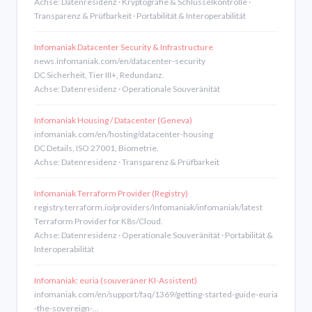
Achse: Datenresidenz · Kryptografie & Schlüsselkontrolle ·
Transparenz & Prüfbarkeit · Portabilität & Interoperabilität
Infomaniak Datacenter Security & Infrastructure
news.infomaniak.com/en/datacenter-security
DC Sicherheit, Tier III+, Redundanz.
Achse: Datenresidenz · Operationale Souveränität
Infomaniak Housing / Datacenter (Geneva)
infomaniak.com/en/hosting/datacenter-housing
DC Details, ISO 27001, Biometrie.
Achse: Datenresidenz · Transparenz & Prüfbarkeit
Infomaniak Terraform Provider (Registry)
registry.terraform.io/providers/Infomaniak/infomaniak/latest
Terraform Provider for K8s/Cloud.
Achse: Datenresidenz · Operationale Souveränität · Portabilität &
Interoperabilität
Infomaniak: euria (souveräner KI-Assistent)
infomaniak.com/en/support/faq/1369/getting-started-guide-euria
-the-sovereign-…