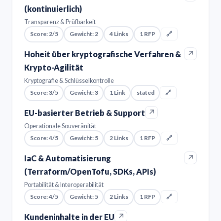
(kontinuierlich)
Transparenz & Prüfbarkeit
Score: 2/5
Gewicht: 2
4 Links
1 RFP
🔗
↗
Hoheit über kryptografische Verfahren &
Krypto-Agilität
Kryptografie & Schlüsselkontrolle
Score: 3/5
Gewicht: 3
1 Link
stated
🔗
↗
EU-basierter Betrieb & Support
Operationale Souveränität
Score: 4/5
Gewicht: 5
2 Links
1 RFP
🔗
↗
IaC & Automatisierung
(Terraform/OpenTofu, SDKs, APIs)
Portabilität & Interoperabilität
Score: 4/5
Gewicht: 5
2 Links
1 RFP
🔗
↗
Kundeninhalte in der EU