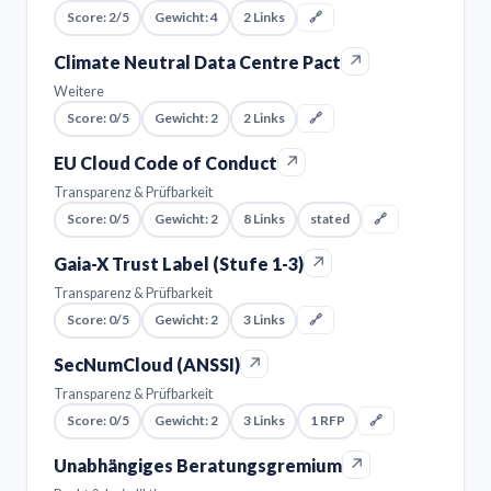
Score: 2/5
Gewicht: 4
2 Links
🔗
↗
Climate Neutral Data Centre Pact
Weitere
Score: 0/5
Gewicht: 2
2 Links
🔗
↗
EU Cloud Code of Conduct
Transparenz & Prüfbarkeit
Score: 0/5
Gewicht: 2
8 Links
stated
🔗
↗
Gaia-X Trust Label (Stufe 1-3)
Transparenz & Prüfbarkeit
Score: 0/5
Gewicht: 2
3 Links
🔗
↗
SecNumCloud (ANSSI)
Transparenz & Prüfbarkeit
Score: 0/5
Gewicht: 2
3 Links
1 RFP
🔗
↗
Unabhängiges Beratungsgremium