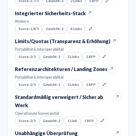
Score: 2.7/5
Gewicht: 3
2 Links
1 RFP
🔗
↗
Integrierter Sicherheits-Stack
Weitere
Score: 1.8/5
Gewicht: 2
4 Links
🔗
↗
Limits/Quotas (Transparenz & Erhöhung)
Portabilität & Interoperabilität
Score: 2/5
Gewicht: 2
3 Links
1 RFP
🔗
↗
Referenzarchitekturen / Landing Zones
Portabilität & Interoperabilität
Score: 2/5
Gewicht: 2
3 Links
1 RFP
🔗
↗
Standardmäßig verweigert / Sicher ab
Werk
Operationale Souveränität
Score: 2/5
Gewicht: 2
1 Link
1 RFP
🔗
↗
Unabhängige Überprüfung