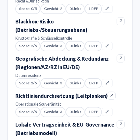
Recht & Jurisdiktion
Score: 0/5
Gewicht: 2
0 Links
1 RFP
🔗
↗
Blackbox-Risiko
(Betriebs-/Steuerungsebene)
Kryptografie & Schlüsselkontrolle
Score: 2/5
Gewicht: 3
0 Links
1 RFP
🔗
↗
Geografische Abdeckung & Redundanz
(Regionen/AZ/RZ in EU/DE)
Datenresidenz
Score: 2/5
Gewicht: 3
8 Links
1 RFP
🔗
↗
Richtliniendurchsetzung (Leitplanken)
Operationale Souveränität
Score: 2/5
Gewicht: 3
0 Links
1 RFP
🔗
↗
Lokale Vertragseinheit & EU-Governance
(Betriebsmodell)