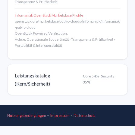
Transparenz & Prüfbarkeit
Infomaniak OpenStack Marketplace Profile
openstack.org/marketplace/public-clouds/Infomaniak/infomaniak
-public-cloud
OpenStack Powered Verification.
Achse: Operationale Souveränität · Transparenz & Prüfbarkeit ·
Portabilität & Interoperabilität
Leistungskatalog
Core 54% · Security
35%
(Kern/Sicherheit)
Nutzungsbedingungen
•
Impressum
•
Datenschutz