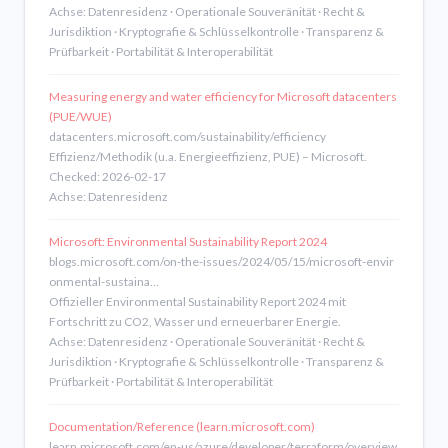
Achse: Datenresidenz · Operationale Souveränität · Recht &
Jurisdiktion · Kryptografie & Schlüsselkontrolle · Transparenz &
Prüfbarkeit · Portabilität & Interoperabilität
Measuring energy and water efficiency for Microsoft datacenters
(PUE/WUE)
datacenters.microsoft.com/sustainability/efficiency
Effizienz/Methodik (u.a. Energieeffizienz, PUE) – Microsoft.
Checked: 2026-02-17
Achse: Datenresidenz
Microsoft: Environmental Sustainability Report 2024
blogs.microsoft.com/on-the-issues/2024/05/15/microsoft-envir
onmental-sustaina…
Offizieller Environmental Sustainability Report 2024 mit
Fortschritt zu CO2, Wasser und erneuerbarer Energie.
Achse: Datenresidenz · Operationale Souveränität · Recht &
Jurisdiktion · Kryptografie & Schlüsselkontrolle · Transparenz &
Prüfbarkeit · Portabilität & Interoperabilität
Documentation/Reference (learn.microsoft.com)
learn.microsoft.com/en-us/azure/developer/terraform/overview