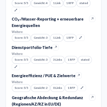
Score: 5/5
Gewicht: 4
1 Link
1 RFP
stated
🔗
↗
CO₂-/Wasser-Reporting + erneuerbare
Energiequellen
Weitere
Score: 5/5
Gewicht: 3
1 Link
1 RFP
🔗
↗
Dienstportfolio-Tiefe
Weitere
Score: 5/5
Gewicht: 3
3 Links
1 RFP
stated
🔗
↗
Energieeffizienz / PUE & Zielwerte
Weitere
Score: 5/5
Gewicht: 2
0 Links
1 RFP
🔗
↗
Geografische Abdeckung & Redundanz
(Regionen/AZ/RZ in EU/DE)