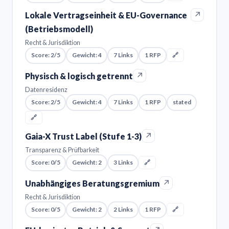
↗
Lokale Vertragseinheit & EU-Governance
(Betriebsmodell)
Recht & Jurisdiktion
Score: 2/5
Gewicht: 4
7 Links
1 RFP
🔗
↗
Physisch & logisch getrennt
Datenresidenz
Score: 2/5
Gewicht: 4
7 Links
1 RFP
stated
🔗
↗
Gaia-X Trust Label (Stufe 1-3)
Transparenz & Prüfbarkeit
Score: 0/5
Gewicht: 2
3 Links
🔗
↗
Unabhängiges Beratungsgremium
Recht & Jurisdiktion
Score: 0/5
Gewicht: 2
2 Links
1 RFP
🔗