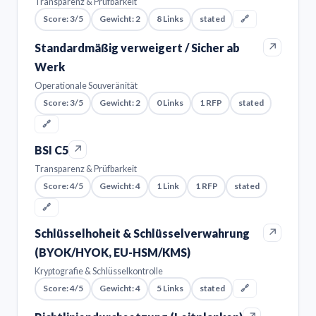
Transparenz & Prüfbarkeit
Score: 3/5
Gewicht: 2
8 Links
stated
🔗
↗
Standardmäßig verweigert / Sicher ab
Werk
Operationale Souveränität
Score: 3/5
Gewicht: 2
0 Links
1 RFP
stated
🔗
↗
BSI C5
Transparenz & Prüfbarkeit
Score: 4/5
Gewicht: 4
1 Link
1 RFP
stated
🔗
↗
Schlüsselhoheit & Schlüsselverwahrung
(BYOK/HYOK, EU-HSM/KMS)
Kryptografie & Schlüsselkontrolle
Score: 4/5
Gewicht: 4
5 Links
stated
🔗