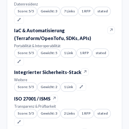
Datenresidenz
Score: 5/5
Gewicht: 3
7 Links
1 RFP
stated
🔗
↗
IaC & Automatisierung
(Terraform/OpenTofu, SDKs, APIs)
Portabilität & Interoperabilität
Score: 5/5
Gewicht: 5
1 Link
1 RFP
stated
🔗
↗
Integrierter Sicherheits-Stack
Weitere
Score: 5/5
Gewicht: 2
1 Link
🔗
↗
ISO 27001 / ISMS
Transparenz & Prüfbarkeit
Score: 5/5
Gewicht: 3
2 Links
1 RFP
stated
🔗