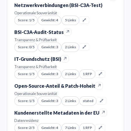
Netzwerkverbindungen (BSI-C3A-Test)
Operationale Souveränität
Score: 1/5
Gewicht: 4
5 Links
🔗
↗
BSI-C3A-Audit-Status
Transparenz & Prüfbarkeit
Score: 0/5
Gewicht: 3
2 Links
🔗
↗
IT-Grundschutz (BSI)
Transparenz & Prüfbarkeit
Score: 1/5
Gewicht: 3
2 Links
1 RFP
🔗
↗
Open-Source-Anteil & Patch-Hoheit
Operationale Souveränität
Score: 1/5
Gewicht: 3
2 Links
stated
🔗
↗
Kundenerstellte Metadaten in der EU
Datenresidenz
Score: 2/5
Gewicht: 4
7 Links
1 RFP
🔗