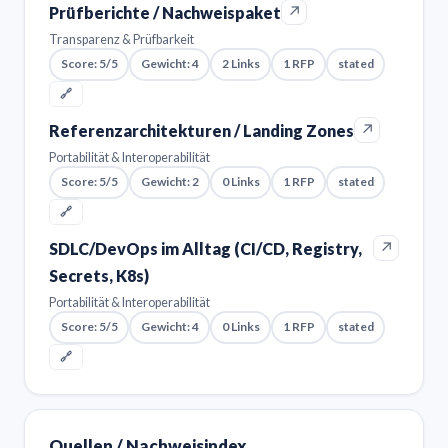
↗
Prüfberichte / Nachweispaket
Transparenz & Prüfbarkeit
Score: 5/5
Gewicht: 4
2 Links
1 RFP
stated
🔗
↗
Referenzarchitekturen / Landing Zones
Portabilität & Interoperabilität
Score: 5/5
Gewicht: 2
0 Links
1 RFP
stated
🔗
↗
SDLC/DevOps im Alltag (CI/CD, Registry,
Secrets, K8s)
Portabilität & Interoperabilität
Score: 5/5
Gewicht: 4
0 Links
1 RFP
stated
🔗
Quellen / Nachweisindex