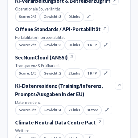
↗
KI-Verarbeitungsort & Betreiberzugriff
Operationale Souveränität
Score: 2/5
Gewicht: 3
0 Links
🔗
↗
Offene Standards / API-Portabilität
Portabilität & Interoperabilität
Score: 2/5
Gewicht: 3
0 Links
1 RFP
🔗
↗
SecNumCloud (ANSSI)
Transparenz & Prüfbarkeit
Score: 1/5
Gewicht: 2
2 Links
1 RFP
🔗
↗
KI-Datenresidenz (Training/Inferenz,
Prompts/Ausgaben in der EU)
Datenresidenz
Score: 3/5
Gewicht: 4
7 Links
stated
🔗
↗
Climate Neutral Data Centre Pact
Weitere