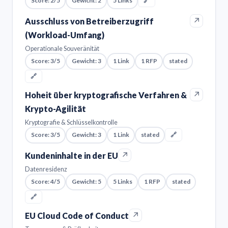
Score: 2/5
Gewicht: 2
5 Links
🔗
↗
Ausschluss von Betreiberzugriff
(Workload-Umfang)
Operationale Souveränität
Score: 3/5
Gewicht: 3
1 Link
1 RFP
stated
🔗
↗
Hoheit über kryptografische Verfahren &
Krypto-Agilität
Kryptografie & Schlüsselkontrolle
Score: 3/5
Gewicht: 3
1 Link
stated
🔗
↗
Kundeninhalte in der EU
Datenresidenz
Score: 4/5
Gewicht: 5
5 Links
1 RFP
stated
🔗
↗
EU Cloud Code of Conduct