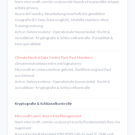
learn.microsoft.com/en-us/azure/ai-foundry/responsible-ai/open
ai/data-privacy
Azure AI Foundry, Verarbeitung innerhalb der gewählten
Geografie (EU Data Zone möglich), Modelle stateless ohne
Trainingsnutzung.
Achse: Datenresidenz · Operationale Souveränität · Recht &
Jurisdiktion · Kryptografie & Schlüsselkontrolle · Portabilität &
Interoperabilität
Climate Neutral Data Centre Pact: Pact Members
climateneutraldatacentre.net/signatories
Microsoft als Unterzeichner gelistet, Zertifizierung laut Pact
ausstehend.
Achse: Datenresidenz · Operationale Souveränität · Recht &
Jurisdiktion · Kryptografie & Schlüsselkontrolle
Kryptografie & Schlüsselkontrolle
Microsoft Learn: Azure Key Management
learn.microsoft.com/en-us/azure/security/fundamentals/key-ma
nagement
Azure Key Vault Managed HSM (FIPS 140-3 Level 3), CMK und