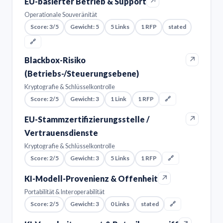
↗
EU-basierter Betrieb & Support
Operationale Souveränität
Score: 3/5
Gewicht: 5
5 Links
1 RFP
stated
🔗
↗
Blackbox-Risiko
(Betriebs-/Steuerungsebene)
Kryptografie & Schlüsselkontrolle
Score: 2/5
Gewicht: 3
1 Link
1 RFP
🔗
↗
EU-Stammzertifizierungsstelle /
Vertrauensdienste
Kryptografie & Schlüsselkontrolle
Score: 2/5
Gewicht: 3
5 Links
1 RFP
🔗
↗
KI-Modell-Provenienz & Offenheit
Portabilität & Interoperabilität
Score: 2/5
Gewicht: 3
0 Links
stated
🔗