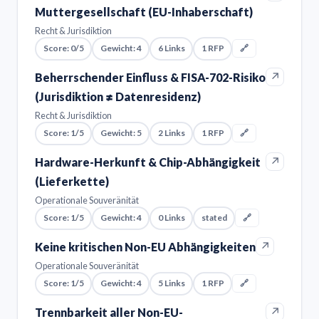
Muttergesellschaft (EU-Inhaberschaft)
Recht & Jurisdiktion
Score: 0/5
Gewicht: 4
6 Links
1 RFP
🔗
↗
Beherrschender Einfluss & FISA-702-Risiko
(Jurisdiktion ≠ Datenresidenz)
Recht & Jurisdiktion
Score: 1/5
Gewicht: 5
2 Links
1 RFP
🔗
↗
Hardware-Herkunft & Chip-Abhängigkeit
(Lieferkette)
Operationale Souveränität
Score: 1/5
Gewicht: 4
0 Links
stated
🔗
↗
Keine kritischen Non-EU Abhängigkeiten
Operationale Souveränität
Score: 1/5
Gewicht: 4
5 Links
1 RFP
🔗
↗
Trennbarkeit aller Non-EU-