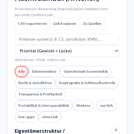
Pro Kriterium: Bewertung, Begründung (pro Anbieter) und
passende Quellen/Links.
CSV exportieren
Link kopieren
Zu Quellen
43 Kriterien · 0 N/A · 9 ohne Link
Alle
Datenresidenz
Operationale Souveränität
Recht & Jurisdiktion
Kryptografie & Schlüsselkontrolle
Transparenz & Prüfbarkeit
Portabilität & Interoperabilität
Weitere
nur N/A
low / gaps
ohne Link
↗
Eigentümerstruktur /