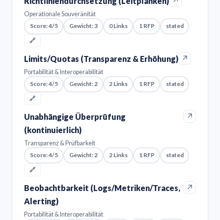
↗
Richtliniendurchsetzung (Leitplanken)
Operationale Souveränität
Score: 4/5
Gewicht: 3
0 Links
1 RFP
stated
🔗
↗
Limits/Quotas (Transparenz & Erhöhung)
Portabilität & Interoperabilität
Score: 4/5
Gewicht: 2
2 Links
1 RFP
stated
🔗
↗
Unabhängige Überprüfung
(kontinuierlich)
Transparenz & Prüfbarkeit
Score: 4/5
Gewicht: 2
2 Links
1 RFP
stated
🔗
↗
Beobachtbarkeit (Logs/Metriken/Traces,
Alerting)
Portabilität & Interoperabilität