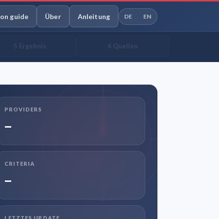
ion guide
Über
Anleitung
DE
EN
5 Ergebnis
6 Quellen
PROVIDERS
–
CRITERIA
–
LETZTES UPDATE