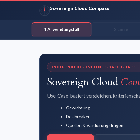
Sovereign Cloud Compass
–
1 Anwendungsfall
2 Linse
INDEPENDENT · EVIDENCE-BASED · FREE 
Sovereign Cloud
Com
Use‑Case‑basiert vergleichen, kriteriensch
Gewichtung
Dealbreaker
Quellen & Validierungsfragen