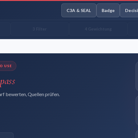
C3A & SEAL
Badge
Decis
3 Filter
4 Gewichtung
TO USE
pass
arf bewerten, Quellen prüfen.