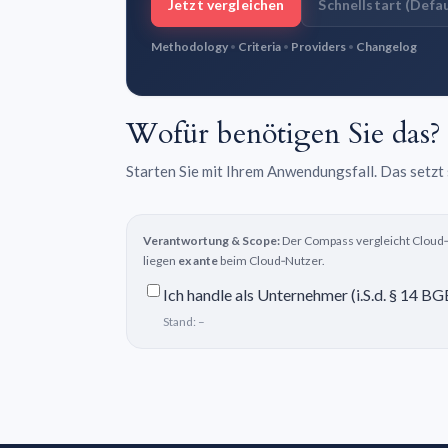
Jetzt vergleichen
Schnellstart (Defau
Methodology
•
Criteria
•
Providers
•
Changelog
Wofür benötigen Sie das?
Starten Sie mit Ihrem Anwendungsfall. Das setzt
Verantwortung & Scope:
Der Compass vergleicht Cloud‑A
liegen
ex ante
beim Cloud‑Nutzer.
Ich handle als Unternehmer (i.S.d. § 14 B
Stand:
–