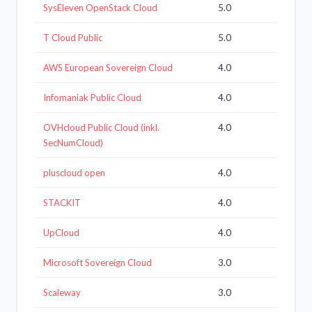
SysEleven OpenStack Cloud
5.0
T Cloud Public
5.0
AWS European Sovereign Cloud
4.0
Infomaniak Public Cloud
4.0
OVHcloud Public Cloud (inkl.
4.0
SecNumCloud)
pluscloud open
4.0
STACKIT
4.0
UpCloud
4.0
Microsoft Sovereign Cloud
3.0
Scaleway
3.0