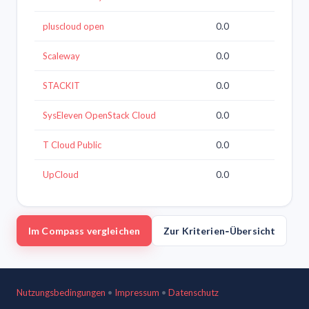
pluscloud open
0.0
Scaleway
0.0
STACKIT
0.0
SysEleven OpenStack Cloud
0.0
T Cloud Public
0.0
UpCloud
0.0
Im Compass vergleichen
Zur Kriterien‑Übersicht
Nutzungsbedingungen
•
Impressum
•
Datenschutz